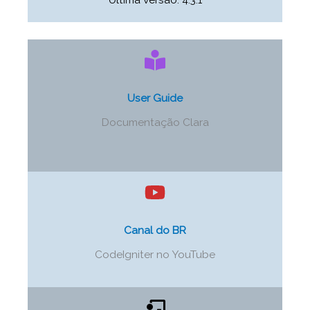
User Guide
Documentação Clara
Canal do BR
CodeIgniter no YouTube