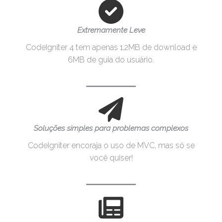
Extremamente Leve
CodeIgniter 4 tem apenas 1,2MB de download e
6MB de guia do usuário.
Soluções simples para problemas complexos
CodeIgniter encoraja o uso de MVC, mas só se
você quiser!