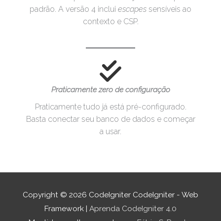
padrão. A versão 4 inclui
escapes
sensíveis ao
contexto e CSP.
Praticamente zero de configuração
Praticamente tudo já está pré-configurado.
Basta conectar seu banco de dados e começar
a usar.
Copyright © 2026 CodeIgniter
CodeIgniter - Web
Framework
|
Aprenda CodeIgniter 4.0