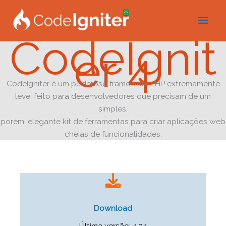
Ir
Men
para
o
princ
CodeIgnit
conteúdo
er 4
CodeIgniter é um poderoso framework PHP extremamente
leve, feito para desenvolvedores que precisam de um
simples,
porém, elegante kit de ferramentas para criar aplicações web
cheias de funcionalidades.
Download
Última versão: 4.3.1